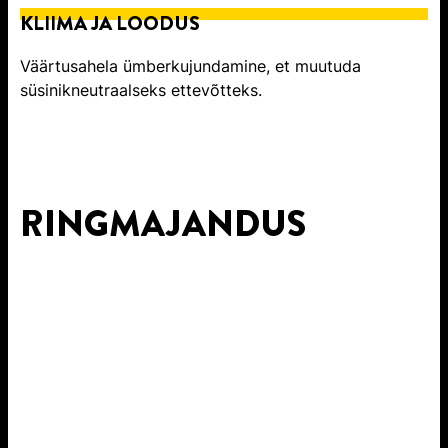
KLIIMA JA LOODUS​
Väärtusahela ümberkujundamine, et muutuda
süsinikneutraalseks ettevõtteks.
RINGMAJANDUS