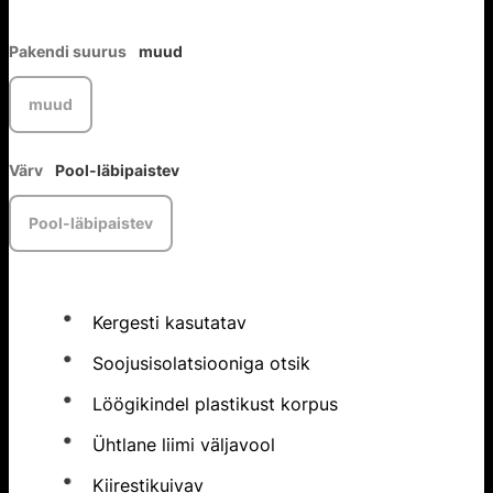
Pakendi suurus
muud
muud
Värv
Pool-läbipaistev
Pool-läbipaistev
Kergesti kasutatav
Soojusisolatsiooniga otsik
Löögikindel plastikust korpus
Ühtlane liimi väljavool
Kiirestikuivav