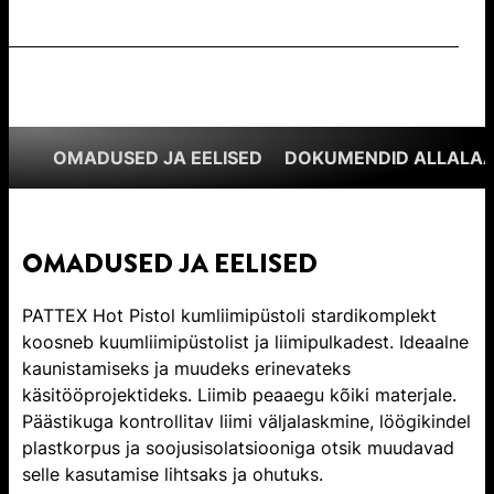
OMADUSED JA EELISED
DOKUMENDID ALLALAA
OMADUSED JA EELISED
PATTEX Hot Pistol kumliimipüstoli stardikomplekt
koosneb kuumliimipüstolist ja liimipulkadest. Ideaalne
kaunistamiseks ja muudeks erinevateks
käsitööprojektideks. Liimib peaaegu kõiki materjale.
Päästikuga kontrollitav liimi väljalaskmine, löögikindel
plastkorpus ja soojusisolatsiooniga otsik muudavad
selle kasutamise lihtsaks ja ohutuks.