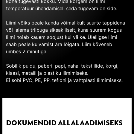
kohe tugevasti kokku. Mida kõrgem on liimi
temperatuur ühendamisel, seda tugevam on side.
Liimi võiks peale kanda võimalikult suurte täppidena
või laiema triibuga siksakiliselt, kuna suurem kogus
liimi hoiab kauem soojust kui väike. Üleliigse liimi
saab peale kuivamist ära lõigata. Liim kõveneb
umbes 2 minutiga.
Sobilik puidu, paberi, papi, naha, tekstiilide, korgi,
klaasi, metalli ja plastiku liimimiseks.
Ei sobi PVC, PE, PP, tefloni ja vahtplasti liimimiseks.
DOKUMENDID ALLALAADIMISEKS