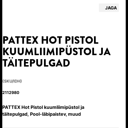
JAGA
PATTEX HOT PISTOL
KUUMLIIMIPÜSTOL JA
TÄITEPULGAD
(SKU/IDH)
2112980
PATTEX Hot Pistol kuumliimipüstol ja
täitepulgad, Pool-läbipaistev, muud