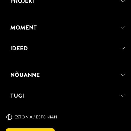
PROJEKT
MOMENT
IDEED
NÕUANNE
MOMENT SPRAY PIHUSTATAV
LIIM
TUGI
Spreiliim, mis sobib hästi suurte pindade
liimimiseks.
ESTONIA / ESTONIAN