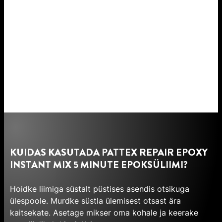
KUIDAS KASUTADA PATTEX REPAIR EPOXY
INSTANT MIX 5 MINUTE EPOKSÜLIIMI?
Hoidke liimiga süstalt püstises asendis otsikuga
ülespoole. Murdke süstla ülemisest otsast ära
kaitsekate. Asetage mikser oma kohale ja keerake