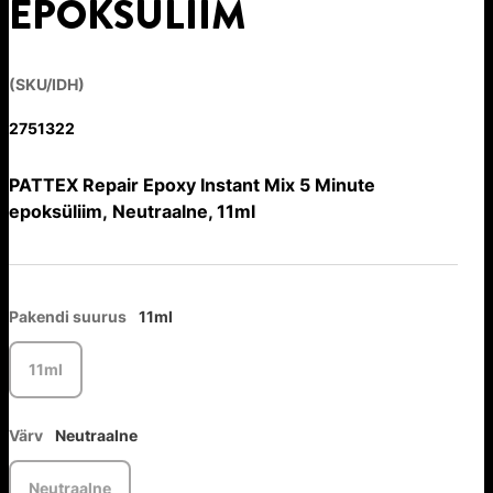
EPOKSÜLIIM
(SKU/IDH)
2751322
PATTEX Repair Epoxy Instant Mix 5 Minute
epoksüliim, Neutraalne, 11ml
Pakendi suurus
11ml
11ml
Värv
Neutraalne
Neutraalne