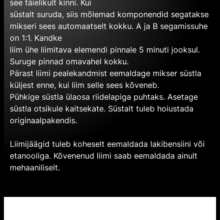
see täielikult kinni. Kui
süstalt suruda, siis mõlemad komponendid segatakse
mikseri sees automaatselt kokku. A ja B segamissuhe
on 1:1. Kandke
liim ühe liimitava elemendi pinnale 5 minuti jooksul.
Suruge pinnad omavahel kokku.
Pärast liimi pealekandmist eemaldage mikser süstla
küljest enne, kui liim selle sees kõveneb.
Pühkige süstla ülaosa riidelapiga puhtaks. Asetage
süstla otsikule kaitsekate. Süstalt tuleb hoiustada
originaalpakendis.
Liimijäägid tuleb koheselt eemaldada lakibensiini või
etanooliga. Kõvenenud liimi saab eemaldada ainult
mehaaniliselt.