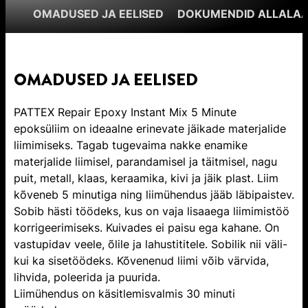
OMADUSED JA EELISED
DOKUMENDID ALLALAA
OMADUSED JA EELISED
PATTEX Repair Epoxy Instant Mix 5 Minute
epoksüliim on ideaalne erinevate jäikade materjalide
liimimiseks. Tagab tugevaima nakke enamike
materjalide liimisel, parandamisel ja täitmisel, nagu
puit, metall, klaas, keraamika, kivi ja jäik plast. Liim
kõveneb 5 minutiga ning liimühendus jääb läbipaistev.
Sobib hästi töödeks, kus on vaja lisaaega liimimistöö
korrigeerimiseks. Kuivades ei paisu ega kahane. On
vastupidav veele, õlile ja lahustititele. Sobilik nii väli-
kui ka sisetöödeks. Kõvenenud liimi võib värvida,
lihvida, poleerida ja puurida.
Liimühendus on käsitlemisvalmis 30 minuti