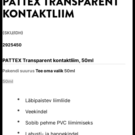
PATTEX TRANSPARENT
KONTAKTLIIM
(SKU/IDH)
2925450
PATTEX Transparent kontaktliim, 50ml
Pakendi suurus
Tee oma valik
50ml
50ml
Läbipaistev liimliide
Veekindel
Sobib pehme PVC liimimiseks
Lahusti- ja happekindel