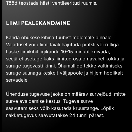
Tööd teostada hästi ventileeritud ruumis.
LIIMI PEALEKANDMINE
Kanda õhukese kihina tuubist mõlemale pinnale.
Vajadusel võib liimi laiali hajutada pintsli või rulliga.
Laske liimikihil ligikaudu 10-15 minutit kuivada,
seejärel asetage kaks liimitud osa omavahel kokku ja
suruge tugevasti kinni. Õhumullide tekke vältimiseks
suruge suunaga keskelt väljapoole ja hiljem hoolikalt
servadele.
Ühenduse tugevuse jaoks on määrav survejõud, mitte
surve avaldamise kestus. Tugeva surve
saavutamiseks võib kasutada kruustange. Lõplik
nakketugevus saavutatakse 24 tunni pärast.